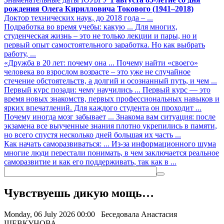
рождения Олега Кирилловича Токового (1941–2018)
Доктор технических наук, до 2018 года – ...
Подработка во время учебы: какую ...
Для многих,
студенческая жизнь – это не только лекции и пары, но и
первый опыт самостоятельного заработка. Но как выбрать
работу, ...
«Дружба в 20 лет: почему она ...
Почему найти «своего»
человека во взрослом возрасте – это уже не случайное
стечение обстоятельств, а долгий и осознанный путь, и чем ...
Первый курс позади: чему научились ...
Первый курс — это
время новых знакомств, первых профессиональных навыков и
ярких впечатлений. Для каждого студента он проходит ...
Почему иногда мозг забывает ...
Знакома вам ситуация: после
экзамена все выученные знания плотно укрепились в памяти,
но всего спустя несколько дней большая их часть ...
Как начать саморазвиваться: ...
Из-за информационного шума
многие люди перестали понимать, в чем заключается реальное
саморазвитие и как его поддерживать, так как в ...
Чувствуешь дикую мощь…
Monday, 06 July 2026 00:00
Беседовала Анастасия
ШЕВКУНОВА