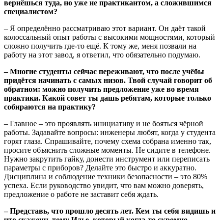
вернёшься туда, но уже не практикантом, а сложившимся
специалистом?
– Я определённо рассматриваю этот вариант. Он даёт такой
колоссальный опыт работы с высокими мощностями, который
сложно получить где-то ещё. К тому же, меня позвали на
работу на этот завод, я ответил, что обязательно подумаю.
– Многие студенты сейчас переживают, что после учёбы
придётся начинать с самых низов. Твой случай говорит об
обратном: можно получить предложение уже во время
практики. Какой совет ты дашь ребятам, которые только
собираются на практику?
– Главное – это проявлять инициативу и не бояться чёрной
работы. Задавайте вопросы: инженеры любят, когда у студента
горят глаза. Спрашивайте, почему схема собрана именно так,
просите объяснить сложные моменты. Не сидите в телефоне.
Нужно закрутить гайку, донести инструмент или переписать
параметры с приборов? Делайте это быстро и аккуратно.
Дисциплина и соблюдение техники безопасности – это 80%
успеха. Если руководство увидит, что вам можно доверять,
предложение о работе не заставит себя ждать.
– Представь, что прошло десять лет. Кем ты себя видишь и
что скажешь тому Илье, который когда-то скромно