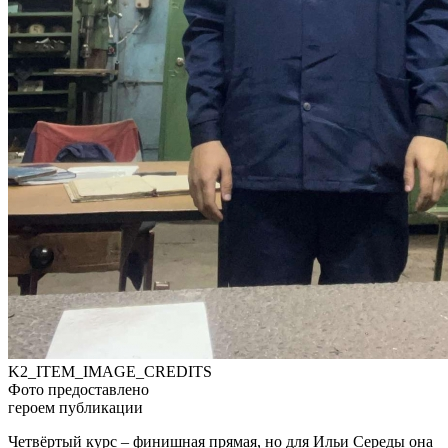
K2_ITEM_IMAGE_CREDITS
Фото предоставлено
героем публикации
Четвёртый курс – финишная прямая, но для Ильи Середы она