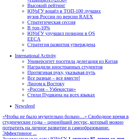
Высокий рейтинг
ЮУрГУ вошёл в ТОП-100 лучших
вузов России по версии RAEX
Стратегическая сессия
В топ-10%
ЮУрГУ улучшил позиции в QS
EECA
Стратегия развития утверждена
International Activity
Университет посетила делегация из Китая
Наградили иностранных студентов
Протягивая руку, указывая путь
Все разные – все вместе!
Лицом к Востоку
«Россия – Узбекистан»
Стихи Пушкина на всех языках
Newsfeed
«Чтобы не было мучительно больно…»
Свободное время в
студенческие годы – ценнейший ресурс, который можно
потратить на личное развитие и самообразование.
Эффективное ...
Знаменательные даты ЮУрГУ
1 августа
85-летие со дня