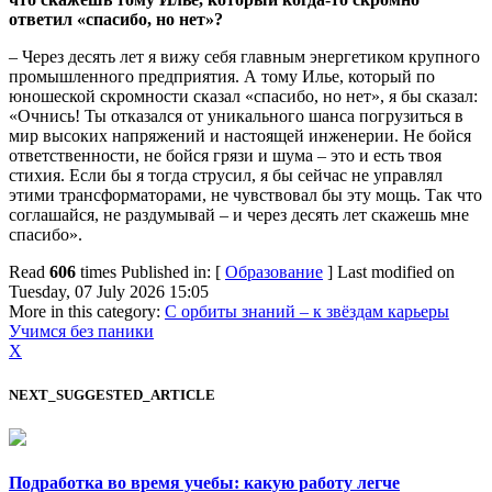
ответил «спасибо, но нет»?
– Через десять лет я вижу себя главным энергетиком крупного
промышленного предприятия. А тому Илье, который по
юношеской скромности сказал «спасибо, но нет», я бы сказал:
«Очнись! Ты отказался от уникального шанса погрузиться в
мир высоких напряжений и настоящей инженерии. Не бойся
ответственности, не бойся грязи и шума – это и есть твоя
стихия. Если бы я тогда струсил, я бы сейчас не управлял
этими трансформаторами, не чувствовал бы эту мощь. Так что
соглашайся, не раздумывай – и через десять лет скажешь мне
спасибо».
Read
606
times
Published in: [
Образование
]
Last modified on
Tuesday, 07 July 2026 15:05
More in this category:
С орбиты знаний – к звёздам карьеры
Учимся без паники
X
NEXT_SUGGESTED_ARTICLE
Подработка во время учебы: какую работу легче