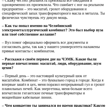
– Скажу честно: реальность превзошла все ожидания и
одновременно их приземлила. Что сшибает с ног на реальном
предприятии – это масштаб, грохот оборудования и
специфический запах трансформаторного масла и металла. Ты
физически чувствуешь эту дикую мощь.
– Как ты попал именно на Челябинский
электрометаллургический комбинат? Это был выбор вуза
или твоё собственное желание?
– Вуз помог официально оформить все документы и
согласовать даты, так как у нашего университета налажены
прямые контакты с комбинатом.
– Расскажи о своём первом дне на ЧЭМК. Какие были
первые впечатления: масштаб, люди, оборудование, шум
цехов?
– Первый день – это настоящий культурный шок от
масштабов. Комбинат – это буквально город в городе. Когда я
впервые зашёл в цех, меня поразил непрерывный гул и грохот
плавильных печей. Как энергетика, меня больше всего
впечатлили гигантские печные трансформаторы и
мощнейшие кабельные линии.
– Чем конкретно ты занимался во время практики? Какую