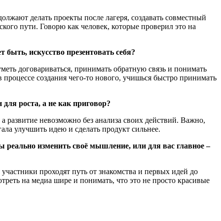
должают делать проекты после лагеря, создавать совместный
кого пути. Говорю как человек, которые проверил это на
т быть, искусство презентовать себя?
уметь договариваться, принимать обратную связь и понимать
в процессе создания чего-то нового, учишься быстро принимать
для роста, а не как приговор?
, а развитие невозможно без анализа своих действий. Важно,
гала улучшить идею и сделать продукт сильнее.
ны реально изменить своё мышление, или для вас главное –
я участники проходят путь от знакомства и первых идей до
треть на медиа шире и понимать, что это не просто красивые