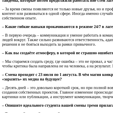
тандемы, которые потом продолжили работать вне стен лаг
– За время смены появляются не только новые друзья, но и пр
контент или развиваться в одной сфере. Иногда именно случай
собственном опыте.
– Какие гибкие навыки прокачиваются в режиме 24/7 в лагер
– В первую очередь – коммуникация и умение работать в коман
людей вокруг. Также сильно развиваются ответственность, адап
решения и не бояться выходить за рамки привычного.
– Как вы создаёте атмосферу, в которой не страшно ошибат
– Мы стараемся создать среду, где ошибка – это не провал, а 
чтобы критика была направлена не на человека, а на результат
– Смена проходит с 23 июля по 1 августа. В чём магия кон
«заразить» их медиа на будущее?
– Десять дней – это довольно короткий срок, но при полной во
создания собственных проектов. Главное изменение происходит
картинки или публикации, а инструмент коммуникации, творче
– Опишите идеального студента вашей смены тремя прила