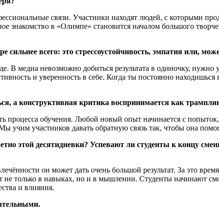
еря?
офессиональные связи. Участники находят людей, с которыми про
ное знакомство в «Олимпе» становится началом большого творчес
е сильнее всего: это стрессоустойчивость, эмпатия или, може
де. В медиа невозможно добиться результата в одиночку, нужно 
тивность и уверенность в себе. Когда ты постоянно находишься 
ься, а конструктивная критика воспринимается как трамплин 
часть процесса обучения. Любой новый опыт начинается с попыток
. Мы учим участников давать обратную связь так, чтобы она помо
кретно этой десятидневки? Успевают ли студенты к концу сме
влечённости он может дать очень большой результат. За это врем
 не только в навыках, но и в мышлении. Студенты начинают смо
ства и влияния.
гательными.