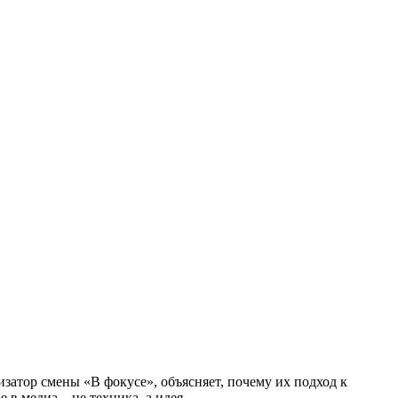
изатор смены «В фокусе», объясняет, почему их подход к
в медиа – не техника, а идея.