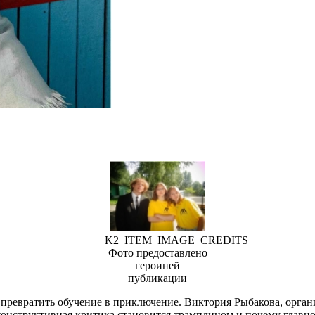
K2_ITEM_IMAGE_CREDITS
Фото предоставлено
героиней
публикации
к превратить обучение в приключение. Виктория Рыбакова, орган
онструктивная критика становится трамплином и почему главное 