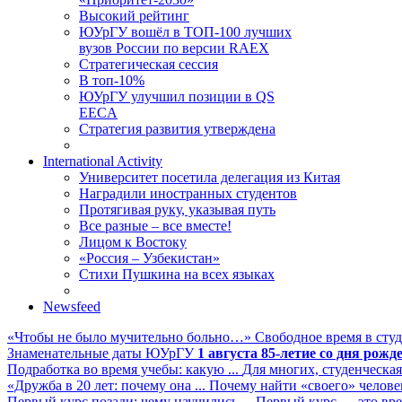
Высокий рейтинг
ЮУрГУ вошёл в ТОП-100 лучших
вузов России по версии RAEX
Стратегическая сессия
В топ-10%
ЮУрГУ улучшил позиции в QS
EECA
Стратегия развития утверждена
International Activity
Университет посетила делегация из Китая
Наградили иностранных студентов
Протягивая руку, указывая путь
Все разные – все вместе!
Лицом к Востоку
«Россия – Узбекистан»
Стихи Пушкина на всех языках
Newsfeed
«Чтобы не было мучительно больно…»
Свободное время в студ
Знаменательные даты ЮУрГУ
1 августа
85-летие со дня рожд
Подработка во время учебы: какую ...
Для многих, студенческая
«Дружба в 20 лет: почему она ...
Почему найти «своего» человека
Первый курс позади: чему научились ...
Первый курс — это вре