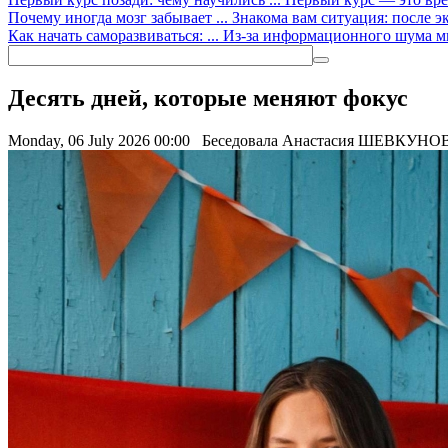
Почему иногда мозг забывает ...
Знакома вам ситуация: после э
Как начать саморазвиваться: ...
Из-за информационного шума мно
Десять дней, которые меняют фокус
Monday, 06 July 2026 00:00
Беседовала Анастасия ШЕВКУНО