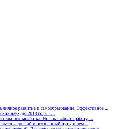
 личное развитие и самообразование. Эффективное ...
ких наук, до 2018 года – ...
тельного заработка. Но как выбрать работу, ...
льств, а долгий и осознанный путь, и чем ...
впечатлений. Для каждого студента он проходит ...