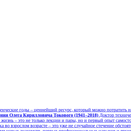
енческие годы – ценнейший ресурс, который можно потратить на
ения Олега Кирилловича Токового (1941–2018)
Доктор техничес
 жизнь – это не только лекции и пары, но и первый опыт самостоя
 во взрослом возрасте – это уже не случайное стечение обстояте
мя новых знакомств, первых профессиональных навыков и ярких 