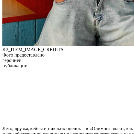
K2_ITEM_IMAGE_CREDITS
Фото предоставлено
героиней
публикации
Лето, друзья, кейсы и никаких оценок – в «Олимпе» знают, ка
медиаобразованию кардинально отличается от вузовского, как к