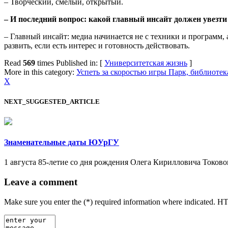
– Творческий, смелый, открытый.
– И последний вопрос: какой главный инсайт должен увезти
– Главный инсайт: медиа начинается не с техники и программ, 
развить, если есть интерес и готовность действовать.
Read
569
times
Published in: [
Университетская жизнь
]
More in this category:
Успеть за скоростью игры
Парк, библиотека
X
NEXT_SUGGESTED_ARTICLE
Знаменательные даты ЮУрГУ
1 августа 85-летие со дня рождения Олега Кирилловича Токовог
Leave a comment
Make sure you enter the (*) required information where indicated. H