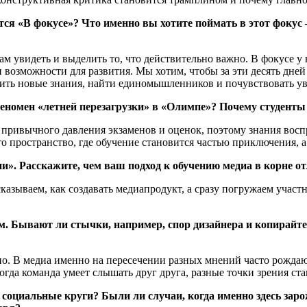
ется «В фокусе»? Что именно вы хотите поймать в этот фоку
ам увидеть и выделить то, что действительно важно. В фокусе у
и возможности для развития. Мы хотим, чтобы за эти десять дн
чить новые знания, найти единомышленников и почувствовать ув
 феномен «летней перезагрузки» в «Олимпе»? Почему студенты
ет привычного давления экзаменов и оценок, поэтому знания во
то пространство, где обучение становится частью приключения, а
рии». Расскажите, чем ваш подход к обучению медиа в корне о
казываем, как создавать медиапродукт, а сразу погружаем участн
ом. Бывают ли стычки, например, спор дизайнера и копирайт
ьно. В медиа именно на пересечении разных мнений часто рождаю
огда команда умеет слышать друг друга, разные точки зрения ст
оциальные круги? Были ли случаи, когда именно здесь заро