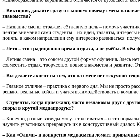
– Виктория, давайте сразу о главном: почему смена называ
знакомства?
– Название смены отражает её главную цель – помочь участник
центре внимания сами студенты – их идеи, таланты, интересы 
понять, в каком направлении ему интересно развиваться, полу
– Лето – это традиционно время отдыха, а не учёбы. В чём
– Летняя смена – это совсем другой формат обучения. Здесь н
совместить отдых, творчество, новые знакомства и развитие. Э
– Вы делаете акцент на том, что на смене нет «скучной тео
– Главное отличие – практика с первого дня. Мы не просто расс
решают реальные кейсы и учатся взаимодействовать в команде.
– Студенты, когда приезжают, часто незнакомы друг с друг
споры в крутой медиапродукт?
– Конечно, разные взгляды могут сталкиваться – и это нормал
научить участников превращать их в конструктивный диалог. К
– Как «Олимп» и конкретно медиасмена ломает привычные с