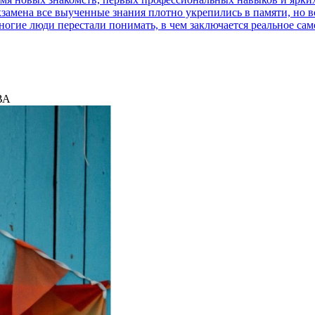
кзамена все выученные знания плотно укрепились в памяти, но все
гие люди перестали понимать, в чем заключается реальное самора
ВА