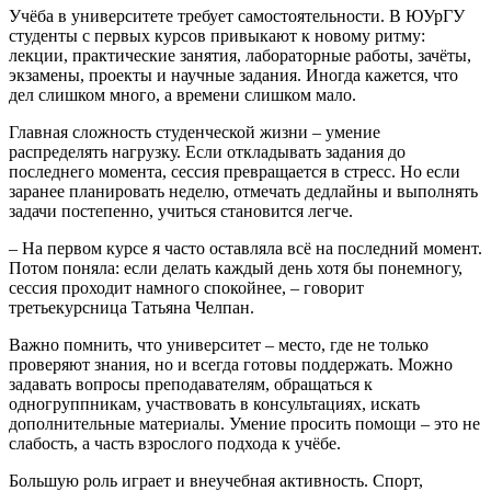
Учёба в университете требует самостоятельности. В ЮУрГУ
студенты с первых курсов привыкают к новому ритму:
лекции, практические занятия, лабораторные работы, зачёты,
экзамены, проекты и научные задания. Иногда кажется, что
дел слишком много, а времени слишком мало.
Главная сложность студенческой жизни – умение
распределять нагрузку. Если откладывать задания до
последнего момента, сессия превращается в стресс. Но если
заранее планировать неделю, отмечать дедлайны и выполнять
задачи постепенно, учиться становится легче.
– На первом курсе я часто оставляла всё на последний момент.
Потом поняла: если делать каждый день хотя бы понемногу,
сессия проходит намного спокойнее, – говорит
третьекурсница Татьяна Челпан.
Важно помнить, что университет – место, где не только
проверяют знания, но и всегда готовы поддержать. Можно
задавать вопросы преподавателям, обращаться к
одногруппникам, участвовать в консультациях, искать
дополнительные материалы. Умение просить помощи – это не
слабость, а часть взрослого подхода к учёбе.
Большую роль играет и внеучебная активность. Спорт,