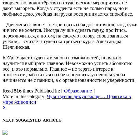
творчество, волонтёрство и студенческие мероприятия не
дают выгореть. Когда у студента есть не только пары, но и
любимое дело, учебная нагрузка воспринимается спокойнее.
– Для меня главное – не доводить себя до состояния, когда уже
ничего не хочется. Иногда лучше сделать паузу, пройтись,
переключиться, а потом, на свежую голову, снова заняться
учёбой, – считает студентка третьего курса Александра
Шелгинская.
ЮУрГУ даёт студентам много возможностей, но важно
научиться выбирать главное. Невозможно успеть абсолютно
всё, и это нормально. Главное – не терять интерес к
профессии, заботиться о себе и помнить: успешная учёба
начинается не с паники, а с организованности и уверенности.
Read
516
times
Published in: [
Образование
]
More in this category:
Чувствуешь дикую мощь…
Практика в
мире живописи
X
NEXT_SUGGESTED_ARTICLE