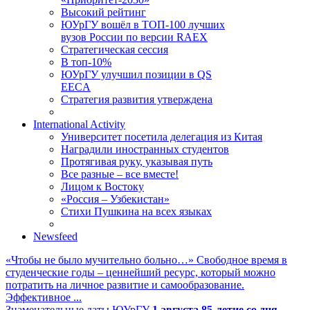
Высокий рейтинг
ЮУрГУ вошёл в ТОП-100 лучших
вузов России по версии RAEX
Стратегическая сессия
В топ-10%
ЮУрГУ улучшил позиции в QS
EECA
Стратегия развития утверждена
International Activity
Университет посетила делегация из Китая
Наградили иностранных студентов
Протягивая руку, указывая путь
Все разные – все вместе!
Лицом к Востоку
«Россия – Узбекистан»
Стихи Пушкина на всех языках
Newsfeed
«Чтобы не было мучительно больно…»
Свободное время в
студенческие годы – ценнейший ресурс, который можно
потратить на личное развитие и самообразование.
Эффективное ...
Знаменательные даты ЮУрГУ
1 августа
85-летие со дня