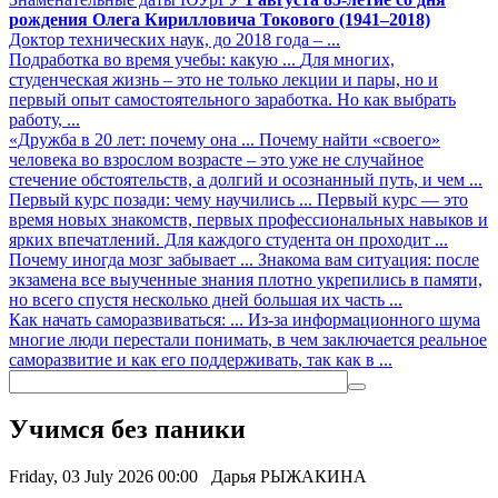
рождения Олега Кирилловича Токового (1941–2018)
Доктор технических наук, до 2018 года – ...
Подработка во время учебы: какую ...
Для многих,
студенческая жизнь – это не только лекции и пары, но и
первый опыт самостоятельного заработка. Но как выбрать
работу, ...
«Дружба в 20 лет: почему она ...
Почему найти «своего»
человека во взрослом возрасте – это уже не случайное
стечение обстоятельств, а долгий и осознанный путь, и чем ...
Первый курс позади: чему научились ...
Первый курс — это
время новых знакомств, первых профессиональных навыков и
ярких впечатлений. Для каждого студента он проходит ...
Почему иногда мозг забывает ...
Знакома вам ситуация: после
экзамена все выученные знания плотно укрепились в памяти,
но всего спустя несколько дней большая их часть ...
Как начать саморазвиваться: ...
Из-за информационного шума
многие люди перестали понимать, в чем заключается реальное
саморазвитие и как его поддерживать, так как в ...
Учимся без паники
Friday, 03 July 2026 00:00
Дарья РЫЖАКИНА