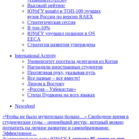
Высокий рейтинг
ЮУрГУ вошёл в ТОП-100 лучших
вузов России по версии RAEX
Стратегическая сессия
В топ-10%
ЮУрГУ улучшил позиции в QS
EECA
Стратегия развития утверждена
International Activity
Университет посетила делегация из Китая
Наградили иностранных студентов
Протягивая руку, указывая путь
Все разные – все вместе!
Лицом к Востоку
«Россия – Узбекистан»
Стихи Пушкина на всех языках
Newsfeed
«Чтобы не было мучительно больно…»
Свободное время в
студенческие годы – ценнейший ресурс, который можно
потратить на личное развитие и самообразование.
Эффективное ...
Знаменательные даты ЮУрГУ
1 августа
85-летие со дня