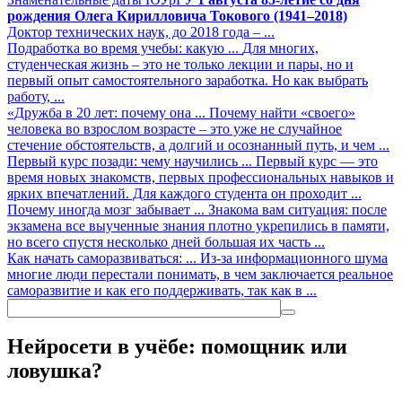
рождения Олега Кирилловича Токового (1941–2018)
Доктор технических наук, до 2018 года – ...
Подработка во время учебы: какую ...
Для многих,
студенческая жизнь – это не только лекции и пары, но и
первый опыт самостоятельного заработка. Но как выбрать
работу, ...
«Дружба в 20 лет: почему она ...
Почему найти «своего»
человека во взрослом возрасте – это уже не случайное
стечение обстоятельств, а долгий и осознанный путь, и чем ...
Первый курс позади: чему научились ...
Первый курс — это
время новых знакомств, первых профессиональных навыков и
ярких впечатлений. Для каждого студента он проходит ...
Почему иногда мозг забывает ...
Знакома вам ситуация: после
экзамена все выученные знания плотно укрепились в памяти,
но всего спустя несколько дней большая их часть ...
Как начать саморазвиваться: ...
Из-за информационного шума
многие люди перестали понимать, в чем заключается реальное
саморазвитие и как его поддерживать, так как в ...
Нейросети в учёбе: помощник или
ловушка?