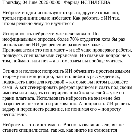
Thursday, 04 June 2026 00:00
Фарида ИСТИЛЯЕВА
Нейросети одни используют открыто, другие скрывают,
третьи принципиально избегают. Как работать с ИИ так,
чтобы реально чему-то научиться?
Игнорировать нейросети уже невозможно. По
неофициальным опросам, более 70% студентов хотя бы раз
использовали ИИ для решения различных задач.
Преподаватели это понимают – и всё чаще проверяют работы,
пользуясь специальными сервисами. Но главный вопрос не в
том, поймают или нет – а в том, зачем вы вообще учитесь.
Этично и полезно: попросить ИИ объяснить простым языком
теорему или концепцию, найти ошибки в рассуждениях,
подсказать идеи для курсовой – которые вы потом разовьёте
сами. А вот сгенерировать реферат целиком и сдать под своим
именем или выдать сгенерированный код за свой – уже на
грани плагиата. Использовать нейросеть на экзамене без
разрешения неэтично и рискованно. А попросить ИИ решить
задачу и переписать решение, не понимая его – попросту
бесполезно.
Нейросеть – это инструмент. Воспользовавшись ею, вы не
станете специалистом, так же, как никто не становится