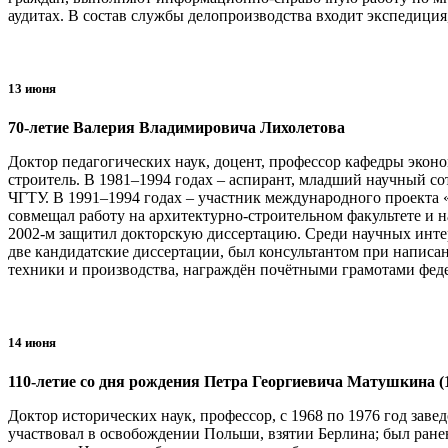
аудитах. В состав службы делопроизводства входит экспедиция
13 июня
70-летие Валерия Владимировича Лихолетова
Доктор педагогических наук, доцент, профессор кафедры эко
строитель. В 1981–1994 годах – аспирант, младший научный с
ЧГТУ. В 1991–1994 годах – участник международного проекта
совмещал работу на архитектурно-строительном факультете и 
2002-м защитил докторскую диссертацию. Среди научных инте
две кандидатские диссертации, был консультантом при написа
техники и производства, награждён почётными грамотами фед
14 июня
110-летие со дня рождения Петра Георгиевича Матушкина (
Доктор исторических наук, профессор, с 1968 по 1976 год за
участвовал в освобождении Польши, взятии Берлина; был ранен