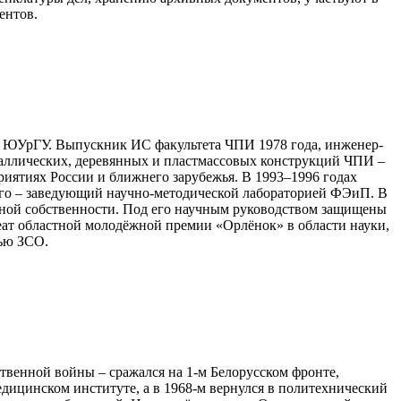
ентов.
я ЮУрГУ. Выпускник ИС факультета ЧПИ 1978 года, инженер-
еталлических, деревянных и пластмассовых конструкций ЧПИ –
иятиях России и ближнего зарубежья. В 1993–1996 годах
6-го – заведующий научно-методической лабораторией ФЭиП. В
ьной собственности. Под его научным руководством защищены
еат областной молодёжной премии «Орлёнок» в области науки,
тью ЗСО.
твенной войны – сражался на 1-м Белорусском фронте,
едицинском институте, а в 1968-м вернулся в политехнический