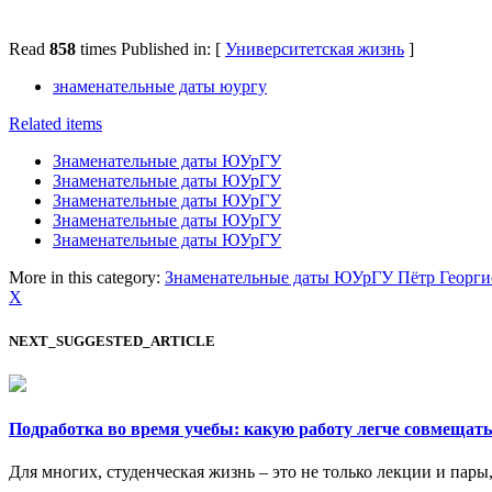
Read
858
times
Published in: [
Университетская жизнь
]
знаменательные даты юургу
Related items
Знаменательные даты ЮУрГУ
Знаменательные даты ЮУрГУ
Знаменательные даты ЮУрГУ
Знаменательные даты ЮУрГУ
Знаменательные даты ЮУрГУ
More in this category:
Знаменательные даты ЮУрГУ
Пётр Георги
X
NEXT_SUGGESTED_ARTICLE
Подработка во время учебы: какую работу легче совмещать
Для многих, студенческая жизнь – это не только лекции и пары,