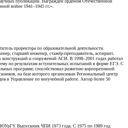
0 научных публикаций. Награждён орденом Отечественной
нной войне 1941–1945 гг.».
итель проректора по образовательной деятельности.
енер, старший инженер, стажёр-преподаватель, аспирант,
ых конструкций и сооружений АСИ. В 1998–2001 годах работал
иему по результатам вступительных испытаний в форме ЕГЭ. С
ельных программ; способствовал развитию корпоративной
кников, на базе которого организован Региональный центр
дня в Управление по внеучебной работе. Автор более 50
 ЮУрГУ. Выпускник ЧПИ 1973 года. С 1975 по 1989 год