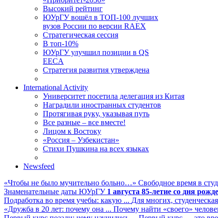
Высокий рейтинг
ЮУрГУ вошёл в ТОП-100 лучших
вузов России по версии RAEX
Стратегическая сессия
В топ-10%
ЮУрГУ улучшил позиции в QS
EECA
Стратегия развития утверждена
International Activity
Университет посетила делегация из Китая
Наградили иностранных студентов
Протягивая руку, указывая путь
Все разные – все вместе!
Лицом к Востоку
«Россия – Узбекистан»
Стихи Пушкина на всех языках
Newsfeed
«Чтобы не было мучительно больно…»
Свободное время в студ
Знаменательные даты ЮУрГУ
1 августа
85-летие со дня рожд
Подработка во время учебы: какую ...
Для многих, студенческая
«Дружба в 20 лет: почему она ...
Почему найти «своего» человека
Первый курс позади: чему научились ...
Первый курс — это вре