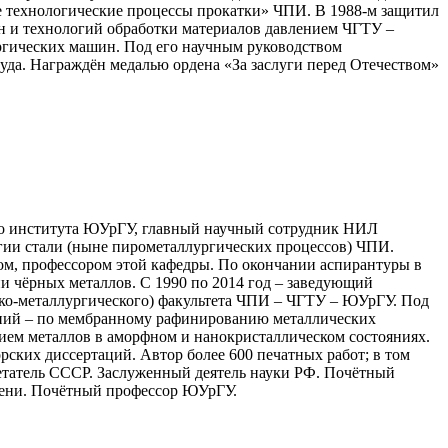
 технологические процессы прокатки» ЧПИ. В 1988-м защитил
ин и технологий обработки материалов давлением ЧГТУ –
ургических машин. Под его научным руководством
уда. Награждён медалью ордена «За заслуги перед Отечеством»
го института ЮУрГУ, главный научный сотрудник НИЛ
гии стали (ныне пирометаллургических процессов) ЧПИ.
том, профессором этой кафедры. По окончании аспирантуры в
ии чёрных металлов. С 1990 по 2014 год – заведующий
зико-металлургического) факультета ЧПИ – ЧГТУ – ЮУрГУ. Под
аний – по мембранному рафинированию металлических
нием металлов в аморфном и нанокристаллическом состояниях.
ских диссертаций. Автор более 600 печатных работ; в том
ретатель СССР. Заслуженный деятель науки РФ. Почётный
епени. Почётный профессор ЮУрГУ.