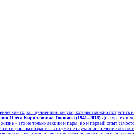
енческие годы – ценнейший ресурс, который можно потратить на
ения Олега Кирилловича Токового (1941–2018)
Доктор техничес
 жизнь – это не только лекции и пары, но и первый опыт самостоя
 во взрослом возрасте – это уже не случайное стечение обстояте
мя новых знакомств, первых профессиональных навыков и ярких 