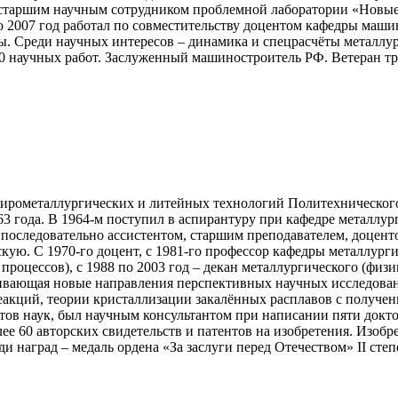
старшим научным сотрудником проблемной лаборатории «Новые
по 2007 год работал по совместительству доцентом кафедры маш
ры. Среди научных интересов – динамика и спецрасчёты металл
70 научных работ. Заслуженный машиностроитель РФ. Ветеран тр
ы пирометаллургических и литейных технологий Политехническо
 года. В 1964-м поступил в аспирантуру при кафедре металлур
 последовательно ассистентом, старшим преподавателем, доцен
кую. С 1970-го доцент, с 1981-го профессор кафедры металлург
процессов), с 1988 по 2003 год – декан металлургического (фи
вивающая новые направления перспективных научных исследов
реакций, теории кристаллизации закалённых расплавов с получе
тов наук, был научным консультантом при написании пяти доктор
лее 60 авторских свидетельств и патентов на изобретения. Изоб
 наград – медаль ордена «За заслуги перед Отечеством» II ст