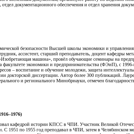
, отдел документационного обеспечения и отдел хранения докум
номической безопасности Высшей школы экономики и управлени
отрудник, ассистент, старший преподаватель, доцент кафедры м
 «Изобретающая машина», провёл обучающие семинары на предпр
на факультете экономики и предпринимательства (ФЭиП), с 199
ресов – воспитание и обучение молодежи, защита интеллектуал
нии докторской диссертации. Автор более 300 публикаций. Лаур
ерального и регионального Минобрнауки, отмечен благодарнос
1916–1976)
ведовал кафедрой истории КПСС в ЧПИ. Участник Великой Отечес
. С 1951 по 1955 год преподавал в ЧПИ, затем в Челябинском м