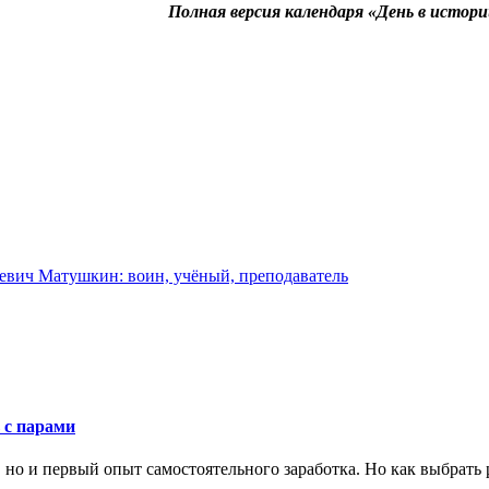
Полная версия календаря «День в исто
евич Матушкин: воин, учёный, преподаватель
 с парами
 но и первый опыт самостоятельного заработка. Но как выбрать р