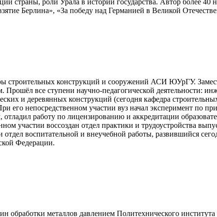
ции страны, роли Урала в истории государства. Автор более 4
зятие Берлина», «За победу над Германией в Великой Отечестве
дры строительных конструкций и сооружений АСИ ЮУрГУ. Замест
м. Прошёл все ступени научно-педагогической деятельности: инж
ических и деревянных конструкций (сегодня кафедра строительн
ри его непосредственном участии вуз начал эксперимент по пр
, отладил работу по лицензированию и аккредитации образоват
ом участии воссоздан отдел практики и трудоустройства выпус
и отдел воспитательной и внеучебной работы, развившийся сего
ской Федерации.
шин обработки металлов давлением Политехнического института