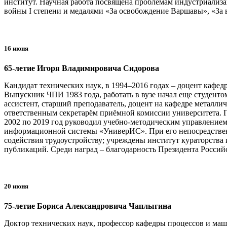
институт. Научная работа посвящена проблемам индустриализа
войны I степени и медалями «За освобождение Варшавы», «За в
16 июня
65-летие Игоря Владимировича Сидорова
Кандидат технических наук, в 1994–2016 годах – доцент кафе
Выпускник ЧПИ 1983 года, работать в вузе начал еще студенто
ассистент, старший преподаватель, доцент на кафедре металл
ответственным секретарём приёмной комиссии университета. П
2002 по 2019 год руководил учебно-методическим управлением
информационной системы «УниверИС». При его непосредственн
содействия трудоустройству; учреждены институт кураторства 
публикаций. Среди наград – благодарность Президента Россий
20 июня
75-летие Бориса Александровича Чаплыгина
Доктор технических наук, профессор кафедры процессов и ма