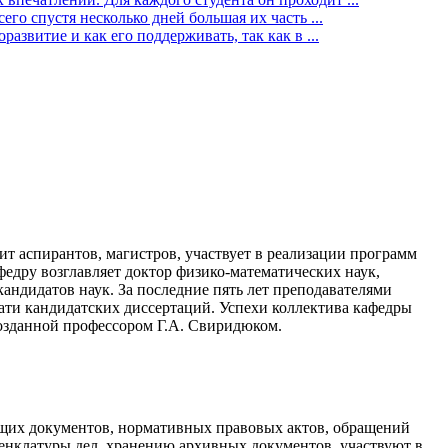
го спустя несколько дней большая их часть ...
звитие и как его поддерживать, так как в ...
т аспирантов, магистров, участвует в реализации программ
федру возглавляет доктор физико-математических наук,
андидатов наук. За последние пять лет преподавателями
цати кандидатских диссертаций. Успехи коллектива кафедры
озданной профессором Г.А. Свиридюком.
ящих документов, нормативных правовых актов, обращений
нклатуры дел, хранению архивных документов, участвуют в