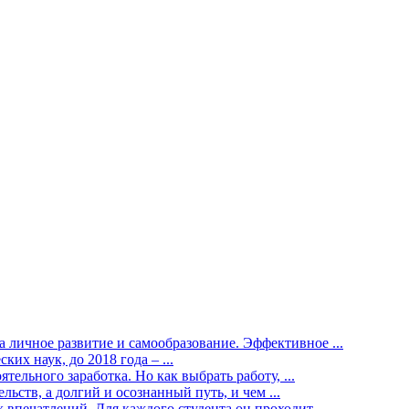
 личное развитие и самообразование. Эффективное ...
ких наук, до 2018 года – ...
тельного заработка. Но как выбрать работу, ...
льств, а долгий и осознанный путь, и чем ...
впечатлений. Для каждого студента он проходит ...