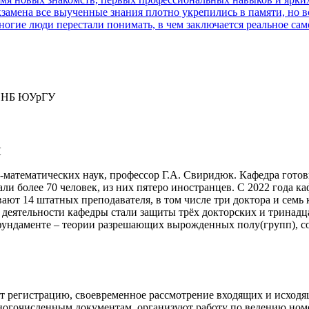
кзамена все выученные знания плотно укрепились в памяти, но все
гие люди перестали понимать, в чем заключается реальное самора
ф НБ ЮУрГУ
Н
математических наук, профессор Г.А. Свиридюк. Кафедра готови
и более 70 человек, из них пятеро иностранцев. С 2022 года ка
ют 14 штатных преподавателя, в том числе три доктора и семь к
й деятельности кафедры стали защиты трёх докторских и тринад
фундаменте – теории разрешающих вырожденных полу(групп), с
ют регистрацию, своевременное рассмотрение входящих и исход
огочисленным документам, организуют работу по ведению номе