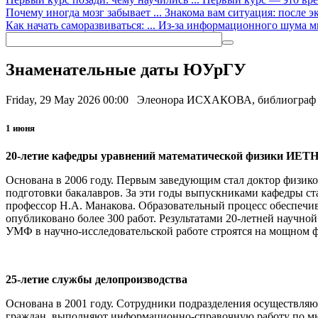
Почему иногда мозг забывает ...
Знакома вам ситуация: после э
Как начать саморазвиваться: ...
Из-за информационного шума мно
Знаменательные даты ЮУрГУ
Friday, 29 May 2026 00:00
Элеонора ИСХАКОВА, библиогра
1 июня
20-летие кафедры уравнений математической физики ИЕТ
Основана в 2006 году. Первым заведующим стал доктор физико-
подготовки бакалавров. За эти годы выпускниками кафедры стал
профессор Н.А. Манакова. Образовательный процесс обеспечива
опубликовано более 300 работ. Результатами 20-летней научно
УМФ в научно-исследовательской работе строятся на мощном 
25-летие службы делопроизводства
Основана в 2001 году. Сотрудники подразделения осуществля
граждан, выполняют информационно-справочную работу по мн