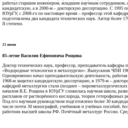
работал старшим инженером, младшим научным сотрудником, 
кандидатскую, а в 2000-м – докторскую диссертацию. С 1995 
ЮУрГУ, с 2008-го по настоящее время – профессор этой кафед
подготовлены два кандидата технических наук. Автор более 1
II степени.
21 июня
85-летие Василия Ефимовича Рощина
Доктор технических наук, профессор, преподаватель кафедр
«Водородные технологии в металлургии». Выпускник ЧПИ 1963
Одновременно начал преподавательскую деятельность, работая
1968-м защитил кандидатскую диссертацию, в 1979-м – докторс
кафедрой металлургии стали (позднее – пирометаллургических 
началом В.Е. Рощина в ЮУрГУ сложилась научная школа, раз
расплавов от растворённого кислорода, теории гетерофазных 
Под его научным руководством подготовлено более 30 кандида
числе почти 30 монографий, учебников и учебных пособий, бо
работник высшей школы РФ. Почётный металлург России. Среди